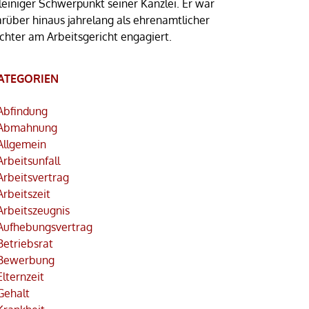
leiniger Schwerpunkt seiner Kanzlei. Er war
arüber hinaus jahrelang als ehrenamtlicher
ichter am Arbeitsgericht engagiert.
ATEGORIEN
Abfindung
Abmahnung
Allgemein
Arbeitsunfall
Arbeitsvertrag
Arbeitszeit
Arbeitszeugnis
Aufhebungsvertrag
Betriebsrat
Bewerbung
Elternzeit
Gehalt