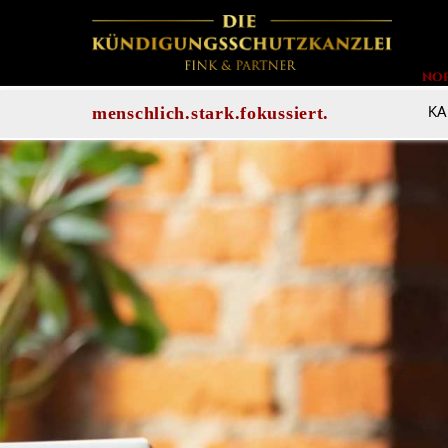
NO
KA
menschlich.stark.fokussiert.