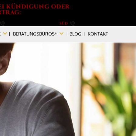
EI KÜNDIGUNG ODER
TRAG:
030 / 264 788 540
SÜD
089 / 896 749 880
E
BERATUNGSBÜROS*
BLOG
KONTAKT