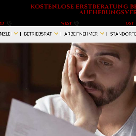
KOSTENLOSE ERSTBERATUNG B
AUFHEBUNGSVER
RD
040 / 555 573 690
WEST
0201 / 719 990 890
OST
NZLEI
BETRIEBSRAT
ARBEITNEHMER
STANDORT