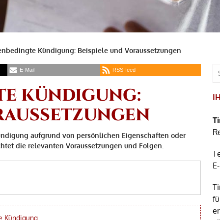
enbedingte Kündigung: Beispiele und Voraussetzungen
E-Mail
RSS-feed
TE KÜNDIGUNG:
I
ORAUSSETZUNGEN
T
R
ündigung aufgrund von persönlichen Eigenschaften oder
chtet die relevanten Voraussetzungen und Folgen.
T
E
Ti
fü
e
he Kündigung