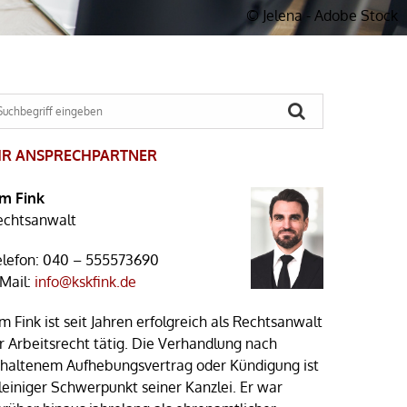
© Jelena - Adobe Stock
HR ANSPRECHPARTNER
im Fink
echtsanwalt
elefon:
040 – 555573690
-Mail:
info@kskfink.de
m Fink ist seit Jahren erfolgreich als Rechtsanwalt
r Arbeitsrecht tätig. Die Verhandlung nach
rhaltenem Aufhebungsvertrag oder Kündigung ist
leiniger Schwerpunkt seiner Kanzlei. Er war