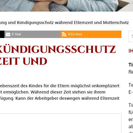
ng und Kündigungsschutz während Elternzeit und Mutterschutz
E-Mail
RSS-feed
KÜNDIGUNGSSCHUTZ
I
EIT UND
T
R
T
Lebenszeit des Kindes für die Eltern möglichst unkompliziert
E
t ermöglichen. Während dieser Zeit stehen sie ihrem
erfügung. Kann der Arbeitgeber deswegen während Elternzeit
Ti
fü
e
al