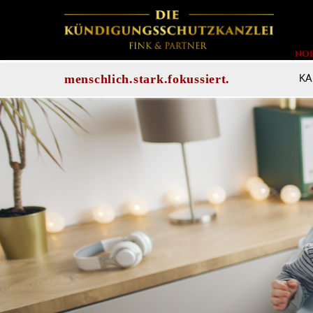
NO
KA
menschlich.stark.fokussiert.