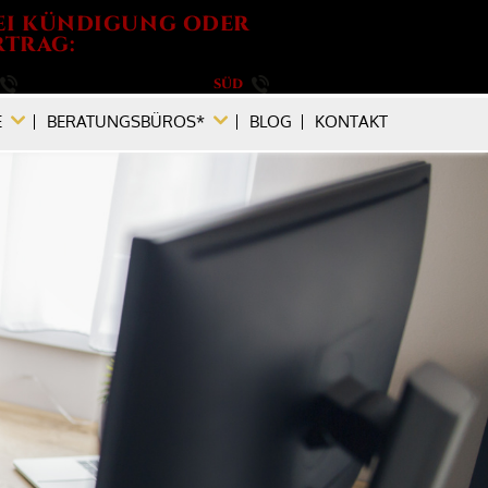
EI KÜNDIGUNG ODER
TRAG:
030 / 264 788 540
SÜD
089 / 896 749 880
E
BERATUNGSBÜROS*
BLOG
KONTAKT