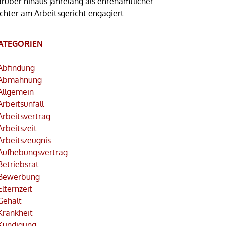
arüber hinaus jahrelang als ehrenamtlicher
ichter am Arbeitsgericht engagiert.
ATEGORIEN
Abfindung
Abmahnung
Allgemein
Arbeitsunfall
Arbeitsvertrag
Arbeitszeit
Arbeitszeugnis
Aufhebungsvertrag
Betriebsrat
Bewerbung
Elternzeit
Gehalt
Krankheit
Kündigung