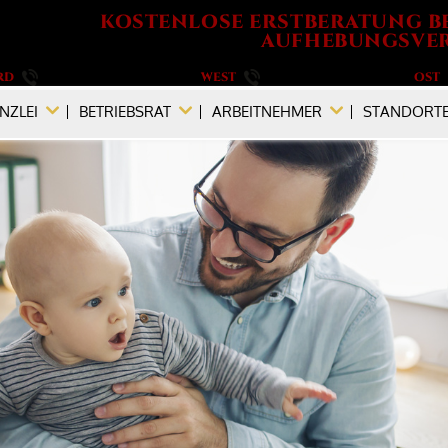
KOSTENLOSE ERSTBERATUNG B
AUFHEBUNGSVER
RD
040 / 555 573 690
WEST
0201 / 719 990 890
OST
NZLEI
BETRIEBSRAT
ARBEITNEHMER
STANDORT