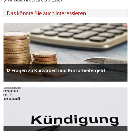
t
Das könnte Sie auch interessieren
i
v
e
:
12 Fragen zu Kurzarbeit und Kurzarbeitergeld