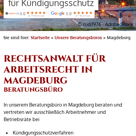
für Kündigungsschutz
★★★★★
★★★★★
5.0
5.0
bei 179 Bewertungen
bei 7 Bewertungen
© rudi1976 - Adobe Stock
Sie sind hier:
Startseite
»
Unsere Beratungsbüros
»
Magdeburg
RECHTSANWALT FÜR
ARBEITSRECHT IN
MAGDEBURG
BERATUNGSBÜRO
In unserem Beratungsbüro in Magdeburg beraten und
vertreten wir ausschließlich Arbeitnehmer und
Betriebsräte bei
Kündigungsschutzverfahren