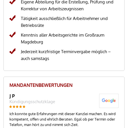
Eigene Abteilung für die Erstellung, Prüfung und
Korrektur von Arbeitszeugnissen
Tätigkeit ausschließlich für Arbeitnehmer und
Betriebsräte
Kenntnis aller Arbeitsgerichte im Großraum
Magdeburg
Jederzeit kurzfristige Terminvergabe möglich –
auch samstags
MANDANTEN­BEWER­TUNGEN
J P
R.T
Kündigungsschutzklage
Kü
akt
Ich konnte gute Erfahrungen mit dieser Kanzlei machen. Es wird
Her
kompetent, offen und ehrlich Beraten. Egal ob per Termin oder
Meh
inem
Telefon, man hört zu und nimmt sich Zeit.
Sac