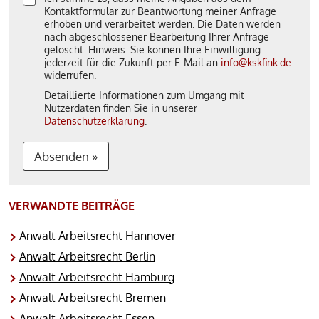
Kontaktformular zur Beantwortung meiner Anfrage
erhoben und verarbeitet werden. Die Daten werden
nach abgeschlossener Bearbeitung Ihrer Anfrage
gelöscht. Hinweis: Sie können Ihre Einwilligung
jederzeit für die Zukunft per E-Mail an
info@kskfink.de
widerrufen.
Detaillierte Informationen zum Umgang mit
Nutzerdaten finden Sie in unserer
Datenschutzerklärung
.
Absenden »
A
l
VERWANDTE BEITRÄGE
t
Anwalt Arbeitsrecht Hannover
e
Anwalt Arbeitsrecht Berlin
r
Anwalt Arbeitsrecht Hamburg
n
Anwalt Arbeitsrecht Bremen
a
Anwalt Arbeitsrecht Essen