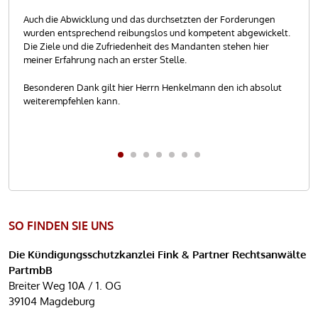
gung
mei
Auch die Abwicklung und das durchsetzten der Forderungen
 an
wurden entsprechend reibungslos und kompetent abgewickelt.
Dur
Die Ziele und die Zufriedenheit des Mandanten stehen hier
wur
meiner Erfahrung nach an erster Stelle.
ges
wei
Besonderen Dank gilt hier Herrn Henkelmann den ich absolut
weiterempfehlen kann.
Her
SO FINDEN SIE UNS
Die Kündigungsschutzkanzlei Fink & Partner Rechtsanwälte
PartmbB
Breiter Weg 10A / 1. OG
39104 Magdeburg