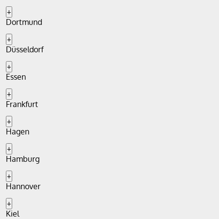
+
Dortmund
+
Düsseldorf
+
Essen
+
Frankfurt
+
Hagen
+
Hamburg
+
Hannover
+
Kiel