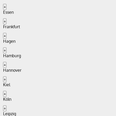
+
Essen
+
Frankfurt
+
Hagen
+
Hamburg
+
Hannover
+
Kiel
+
Köln
+
Leipzig