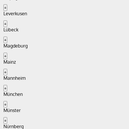
+
Leverkusen
+
Lübeck
+
Magdeburg
+
Mainz
+
Mannheim
+
München
+
Münster
+
Nürnberg