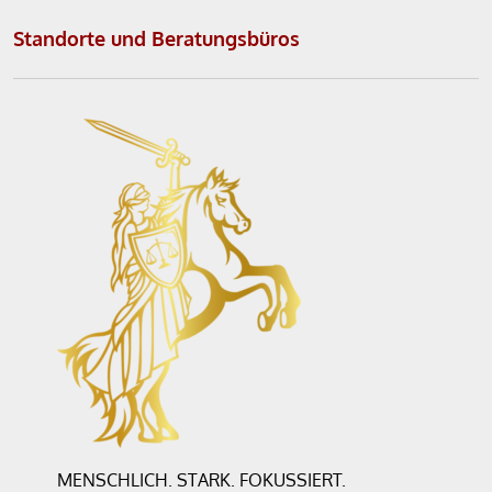
t
Standorte und Beratungsbüros
e
r
n
a
t
i
v
e
:
MENSCHLICH. STARK. FOKUSSIERT.