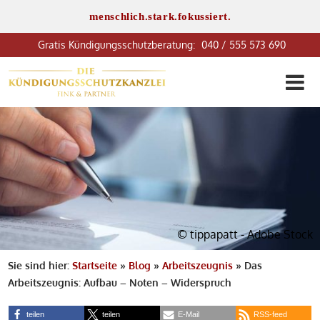
menschlich.stark.fokussiert.
040 / 555 573 690
© tippapatt - Adobe Stock
Sie sind hier:
Startseite
»
Blog
»
Arbeitszeugnis
»
Das
Arbeitszeugnis: Aufbau – Noten – Widerspruch
teilen
teilen
E-Mail
RSS-feed