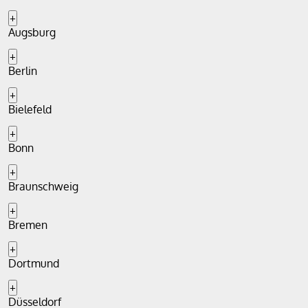
+
Augsburg
+
Berlin
+
Bielefeld
+
Bonn
+
Braunschweig
+
Bremen
+
Dortmund
+
Düsseldorf