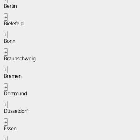
Berlin
+
Bielefeld
+
Bonn
+
Braunschweig
+
Bremen
+
Dortmund
+
Düsseldorf
+
Essen
+