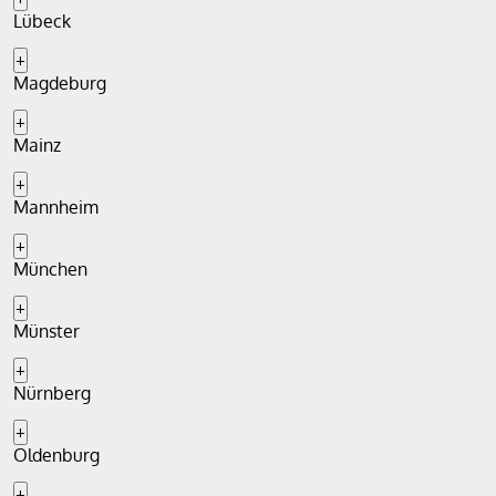
Lübeck
+
Magdeburg
+
Mainz
+
Mannheim
+
München
+
Münster
+
Nürnberg
+
Oldenburg
+