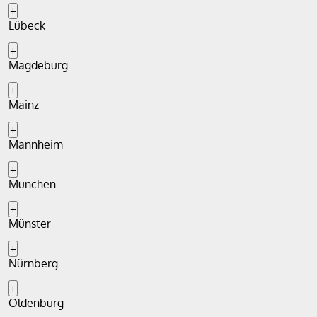
+
Lübeck
+
Magdeburg
+
Mainz
+
Mannheim
+
München
+
Münster
+
Nürnberg
+
Oldenburg