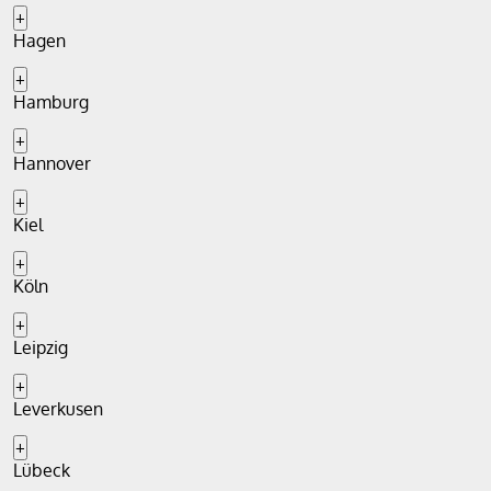
+
Hagen
+
Hamburg
+
Hannover
+
Kiel
+
Köln
+
Leipzig
+
Leverkusen
+
Lübeck