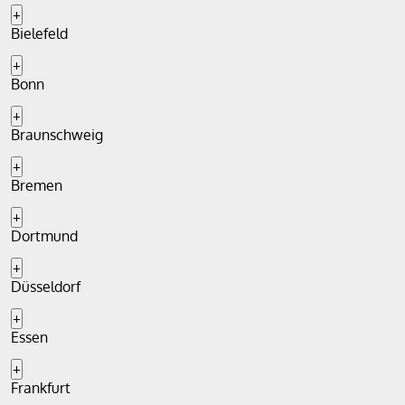
+
Bielefeld
+
Bonn
+
Braunschweig
+
Bremen
+
Dortmund
+
Düsseldorf
+
Essen
+
Frankfurt