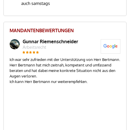
auch samstags
MANDANTEN­BEWER­TUNGEN
Gunnar Riemenschneider
J P
Arbeitsrecht
Kün
akt
Ich war sehr zufrieden mit der Unterstützung von Herr Bertmann.
Ich
Herr Bertmann hat mich zeitnah, kompetent und umfassend
kom
inem
beraten und hat dabei meine konkrete Situation nicht aus den
Tel
gung
Augen verloren.
Ich kann Herr Bertmann nur weiterempfehlen.
Auc
 an
wur
Die
mei
Bes
wei