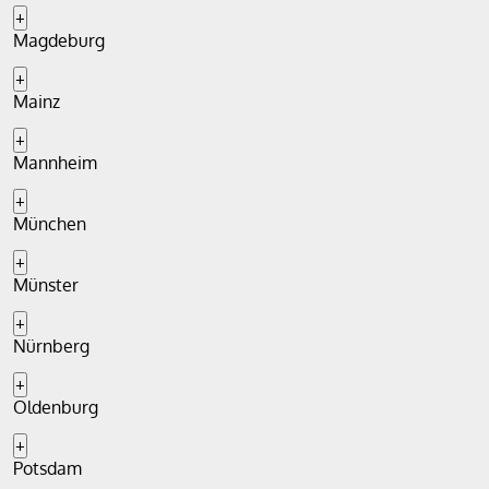
+
Magdeburg
+
Mainz
+
Mannheim
+
München
+
Münster
+
Nürnberg
+
Oldenburg
+
Potsdam