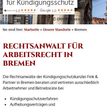
für Kündigungsschutz
★★★★★
★★★★★
5.0
5.0
bei 179 Bewertungen
bei 27 Bewertungen
© EKH-Pictures - Adobe Stock
Sie sind hier:
Startseite
»
Unsere Standorte
»
Bremen
RECHTSANWALT FÜR
ARBEITSRECHT IN
BREMEN
Die Rechtsanwälte der Kündigungsschutzkanzlei Fink &
Partner in Bremen beraten und vertreten ausschließlich
Arbeitnehmer und Betriebsräte bei
Kündigungsschutzverfahren
Aufhebungsverträgen und