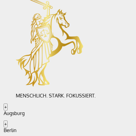
MENSCHLICH. STARK. FOKUSSIERT.
+
Augsburg
+
Berlin