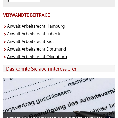
A
l
VERWANDTE BEITRÄGE
t
Anwalt Arbeitsrecht Hamburg
e
Anwalt Arbeitsrecht Lübeck
r
Anwalt Arbeitsrecht Kiel
n
Anwalt Arbeitsrecht Dortmund
a
Anwalt Arbeitsrecht Oldenburg
t
Das könnte Sie auch interessieren
i
v
e
: