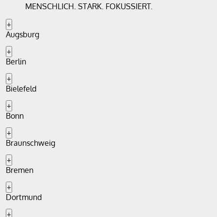
MENSCHLICH. STARK. FOKUSSIERT.
+
Augsburg
+
Berlin
+
Bielefeld
+
Bonn
+
Braunschweig
+
Bremen
+
Dortmund
+