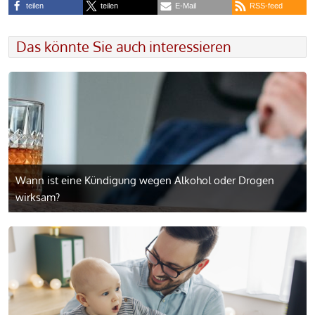
teilen
teilen
E-Mail
RSS-feed
Das könnte Sie auch interessieren
Wann ist eine Kündigung wegen Alkohol oder Drogen
wirksam?