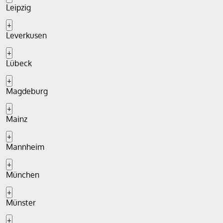
Leipzig
+
Leverkusen
+
Lübeck
+
Magdeburg
+
Mainz
+
Mannheim
+
München
+
Münster
+