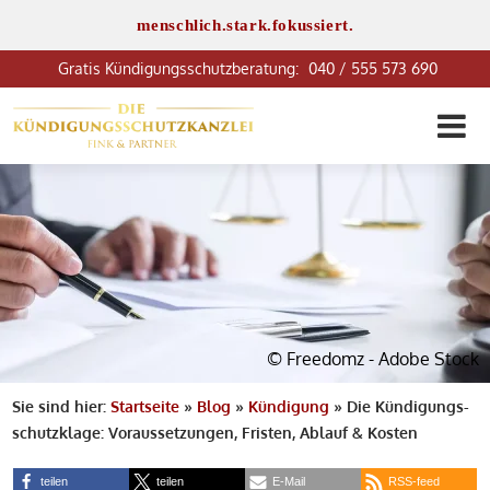
menschlich.stark.fokussiert.
040 / 555 573 690
© Freedomz - Adobe Stock
Sie sind hier:
Startseite
»
Blog
»
Kündigung
»
Die Kündigungs­
schutzklage: Voraussetzungen, Fristen, Ablauf & Kosten
teilen
teilen
E-Mail
RSS-feed