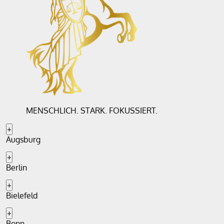
MENSCHLICH. STARK. FOKUSSIERT.
+
Augsburg
+
Berlin
+
Bielefeld
+
Bonn