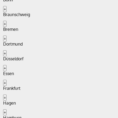
+
Braunschweig
+
Bremen
+
Dortmund
+
Düsseldorf
+
Essen
+
Frankfurt
+
Hagen
+
Hamburg