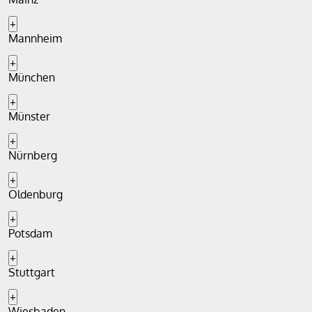
+
Mannheim
+
München
+
Münster
+
Nürnberg
+
Oldenburg
+
Potsdam
+
Stuttgart
+
Wiesbaden