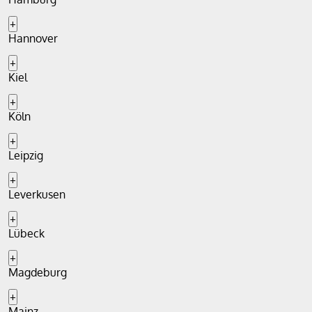
+
Hannover
+
Kiel
+
Köln
+
Leipzig
+
Leverkusen
+
Lübeck
+
Magdeburg
+
Mainz