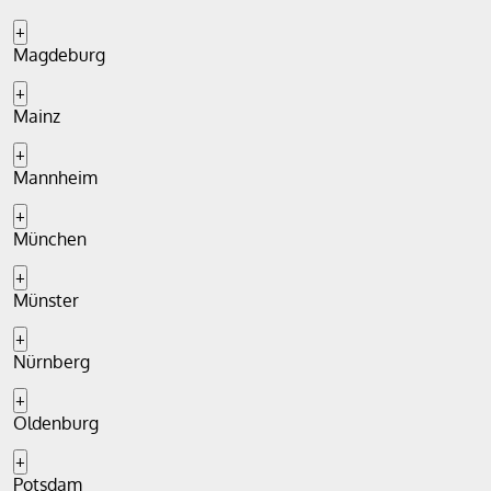
+
Magdeburg
+
Mainz
+
Mannheim
+
München
+
Münster
+
Nürnberg
+
Oldenburg
+
Potsdam