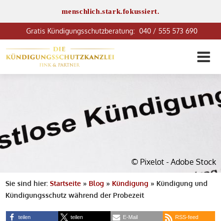
menschlich.stark.fokussiert.
040 / 555 573 690
© Pixelot - Adobe Stock
Sie sind hier:
Startseite
»
Blog
»
Kündigung
»
Kündigung und
Kündigungsschutz während der Probezeit
teilen
teilen
E-Mail
RSS-feed