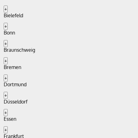
+
Bielefeld
+
Bonn
+
Braunschweig
+
Bremen
+
Dortmund
+
Düsseldorf
+
Essen
+
Frankfurt