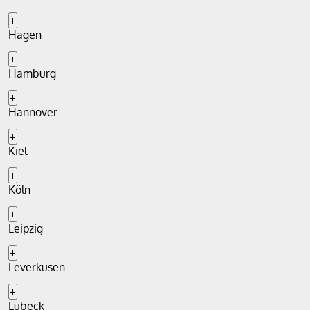
+
Hagen
+
Hamburg
+
Hannover
+
Kiel
+
Köln
+
Leipzig
+
Leverkusen
+
Lübeck