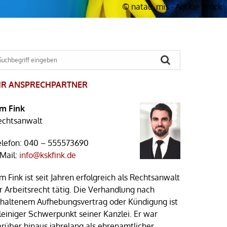
© natali_mis - Adobe Stock
HR ANSPRECHPARTNER
im Fink
echtsanwalt
elefon:
040 – 555573690
-Mail:
info@kskfink.de
m Fink ist seit Jahren erfolgreich als Rechtsanwalt
r Arbeitsrecht tätig. Die Verhandlung nach
rhaltenem Aufhebungsvertrag oder Kündigung ist
leiniger Schwerpunkt seiner Kanzlei. Er war
arüber hinaus jahrelang als ehrenamtlicher