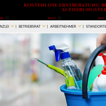
KOSTENLOSE ERSTBERATUNG B
AUFHEBUNGSVER
RD
040 / 555 573 690
WEST
0201 / 719 990 890
OST
NZLEI
BETRIEBSRAT
ARBEITNEHMER
STANDORT