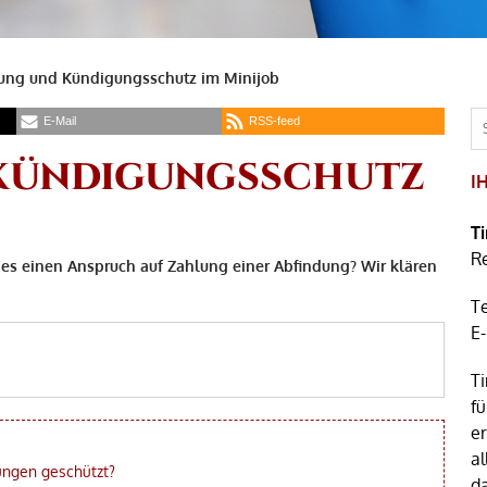
ung und Kündigungsschutz im Minijob
E-Mail
RSS-feed
KÜNDIGUNGSSCHUTZ
I
T
R
es einen Anspruch auf Zahlung einer Abfindung? Wir klären
T
E
Ti
fü
e
al
ungen geschützt?
d