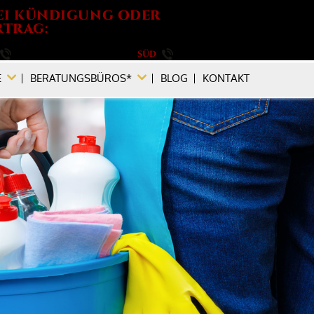
EI KÜNDIGUNG ODER
TRAG:
030 / 264 788 540
SÜD
089 / 896 749 880
E
BERATUNGSBÜROS*
BLOG
KONTAKT