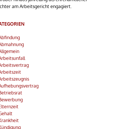
ichter am Arbeitsgericht engagiert.
ATEGORIEN
Abfindung
Abmahnung
Allgemein
Arbeitsunfall
Arbeitsvertrag
Arbeitszeit
Arbeitszeugnis
Aufhebungsvertrag
Betriebsrat
Bewerbung
Elternzeit
Gehalt
Krankheit
Kündigung