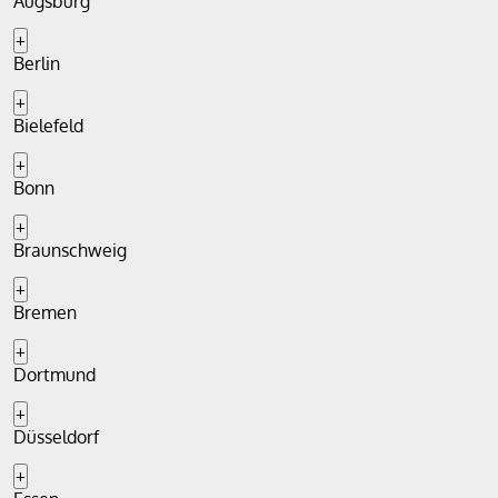
Augsburg
+
Berlin
+
Bielefeld
+
Bonn
+
Braunschweig
+
Bremen
+
Dortmund
+
Düsseldorf
+