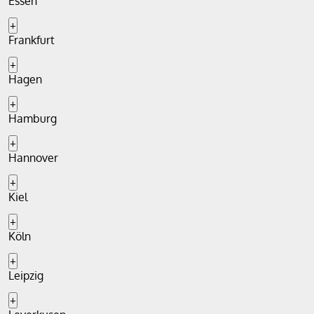
Essen
+
Frankfurt
+
Hagen
+
Hamburg
+
Hannover
+
Kiel
+
Köln
+
Leipzig
+