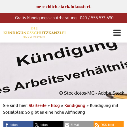
menschlich.stark.fokussiert.
040 / 555 573 690
© Stockfotos-MG - Adobe Stock
Sie sind hier:
Startseite
»
Blog
»
Kündigung
»
Kündigung mit
Sozialplan: So gibt es eine hohe Abfindung
teilen
teilen
E-Mail
RSS-feed