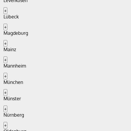
Leverkusen
+
Lübeck
+
Magdeburg
+
Mainz
+
Mannheim
+
München
+
Münster
+
Nürnberg
+