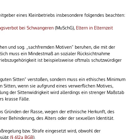
itgeber eines Kleinbetriebs insbesondere folgendes beachten:
gsverbot bei Schwangeren
(MuSchG),
Eltern in Elternzeit
ichen und sog. „sachfremden Motiven“ beruhen, die mit der
lich muss ein Mindestmaß an sozialer Rücksichtnahme
riebszugehörigkeit ist beispielsweise oftmals schutzwürdiger
 „guten Sitten“ verstoßen, sondern muss ein ethisches Minimum
n Sitten, wenn sie aufgrund eines verwerflichen Motives,
lung der Sittenwidrigkeit wird allerdings ein strenger Maßstab
s krasse Fälle.
us Gründen der Rasse, wegen der ethnische Herkunft, des
ner Behinderung, des Alters oder der sexuellen Identität.
ßregelung bzw. Strafe eingesetzt wird, obwohl der
usübt
(§ 612a BGB
).