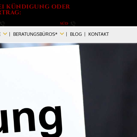
EI KÜNDIGUNG ODER
TRAG:
030 / 264 788 540
SÜD
089 / 896 749 880
E
BERATUNGSBÜROS*
BLOG
KONTAKT