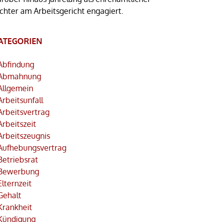
ichter am Arbeitsgericht engagiert.
ATEGORIEN
Abfindung
Abmahnung
Allgemein
Arbeitsunfall
Arbeitsvertrag
Arbeitszeit
Arbeitszeugnis
Aufhebungsvertrag
Betriebsrat
Bewerbung
Elternzeit
Gehalt
Krankheit
Kündigung