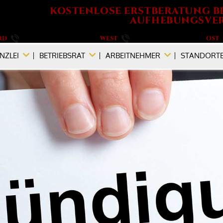
KOSTENLOSE ERSTBERATUNG B
AUFHEBUNGSVER
RD
040 / 555 573 690
WEST
0201 / 719 990 890
OST
NZLEI
BETRIEBSRAT
ARBEITNEHMER
STANDORT