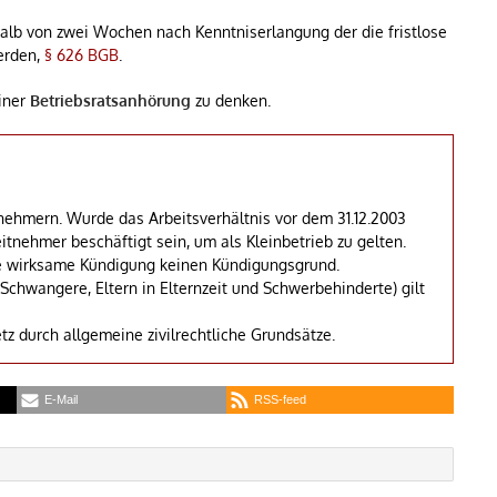
halb von zwei Wochen nach Kenntniserlangung der die fristlose
erden,
§ 626 BGB
.
einer
Betriebsratsanhörung
zu denken.
tnehmern. Wurde das Arbeitsverhältnis vor dem 31.12.2003
nehmer beschäftigt sein, um als Kleinbetrieb zu gelten.
ine wirksame Kündigung keinen Kündigungsgrund.
chwangere, Eltern in Elternzeit und Schwerbehinderte) gilt
tz durch allgemeine zivilrechtliche Grundsätze.
E-Mail
RSS-feed