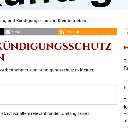
ng und Kündigungsschutz in Kleinbetrieben
E-Mail
RSS-feed
KÜNDIGUNGSSCHUTZ
I
N
T
R
s Arbeitnehmer zum Kündigungsschutz in kleinen
T
E
Ti
fü
ist, ist vor allem relevant für den Umfang seines
e
al
d