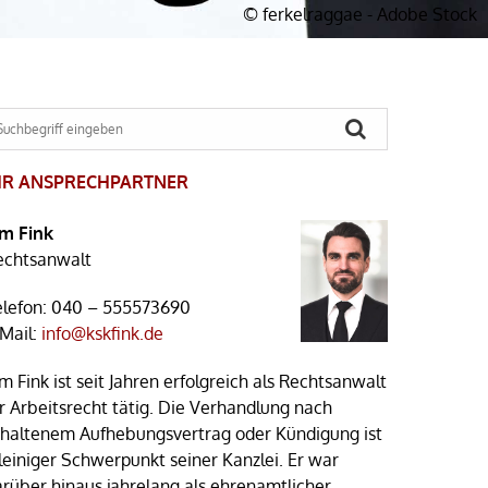
© ferkelraggae - Adobe Stock
HR ANSPRECHPARTNER
im Fink
echtsanwalt
elefon:
040 – 555573690
-Mail:
info@kskfink.de
m Fink ist seit Jahren erfolgreich als Rechtsanwalt
r Arbeitsrecht tätig. Die Verhandlung nach
rhaltenem Aufhebungsvertrag oder Kündigung ist
leiniger Schwerpunkt seiner Kanzlei. Er war
arüber hinaus jahrelang als ehrenamtlicher