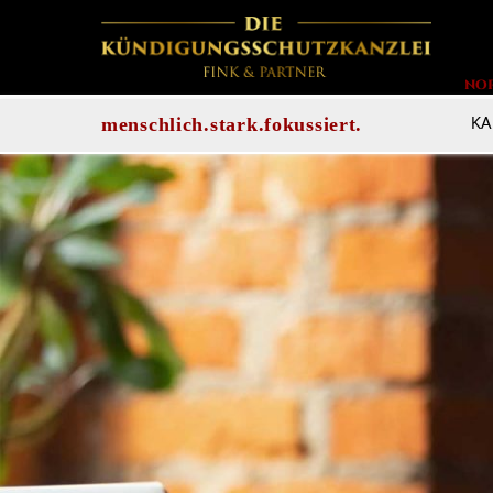
NO
KA
menschlich.stark.fokussiert.