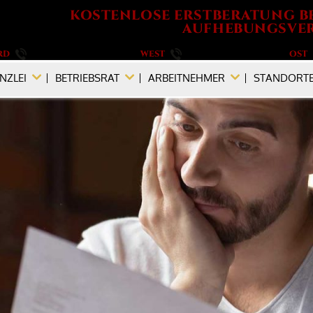
KOSTENLOSE ERSTBERATUNG B
AUFHEBUNGSVER
RD
040 / 555 573 690
WEST
0201 / 719 990 890
OST
NZLEI
BETRIEBSRAT
ARBEITNEHMER
STANDORT