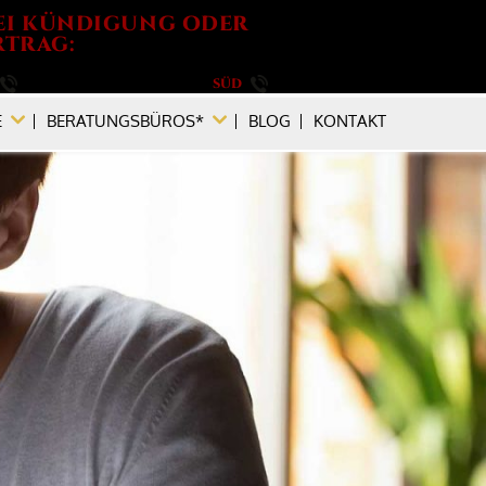
EI KÜNDIGUNG ODER
TRAG:
030 / 264 788 540
SÜD
089 / 896 749 880
E
BERATUNGSBÜROS*
BLOG
KONTAKT