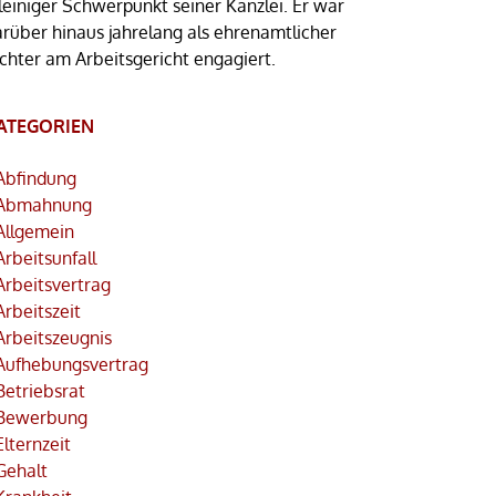
leiniger Schwerpunkt seiner Kanzlei. Er war
arüber hinaus jahrelang als ehrenamtlicher
ichter am Arbeitsgericht engagiert.
ATEGORIEN
Abfindung
Abmahnung
Allgemein
Arbeitsunfall
Arbeitsvertrag
Arbeitszeit
Arbeitszeugnis
Aufhebungsvertrag
Betriebsrat
Bewerbung
Elternzeit
Gehalt