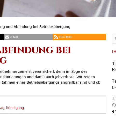
ng und Abfindung bei Betriebsübergang
E-Mail
RSS-feed
BFINDUNG BEI
I
NG
T
R
itnehmer zumeist verunsichert, denn im Zuge des
ukturierungen und damit auch Jobverluste. Wir zeigen
T
Rahmen eines Betriebsübergangs angreifbar sind und ob
E
Ti
fü
rag
,
Kündigung
e