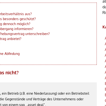
al
d
R
rbeitsverhältnis aus?
s besonders geschützt?
ng dennoch möglich?
K
übergang informieren?
fhebungsvertrag unterschreiben?
trag anbietet?
?
ine Abfindung
as nicht?
in Betrieb (z.B. eine Niederlassung) oder ein Betriebsteil
 die Gegenstände und Verträge des Unternehmens oder
t von einem sog. „asset deal“.