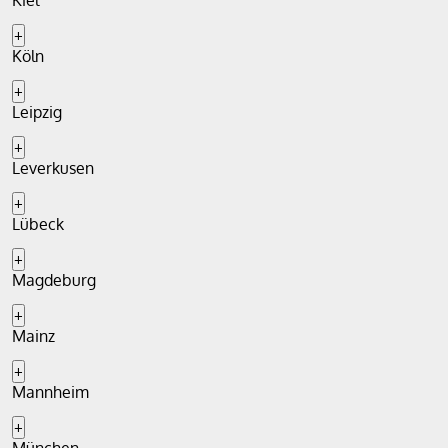
Kiel
+
Köln
+
Leipzig
+
Leverkusen
+
Lübeck
+
Magdeburg
+
Mainz
+
Mannheim
+