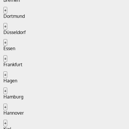
Bremen
+
Dortmund
+
Düsseldorf
+
Essen
+
Frankfurt
+
Hagen
+
Hamburg
+
Hannover
+