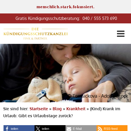
menschlich.stark.fokussiert.
040 / 555 573 690
© Tomsickova - Adobe Stock
Sie sind hier:
Startseite
»
Blog
»
Krankheit
»
(Kind) Krank im
Urlaub: Gibt es Urlaubstage zurück?
teilen
teilen
E-Mail
RSS-feed