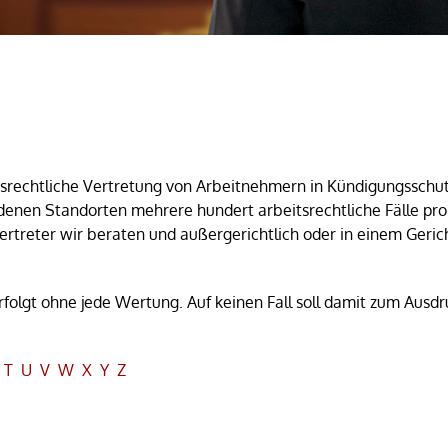
beitsrechtliche Vertretung von Arbeitnehmern in Kündigungssc
denen Standorten mehrere hundert arbeitsrechtliche Fälle pro 
rtreter wir beraten und außergerichtlich oder in einem Ger
rfolgt ohne jede Wertung. Auf keinen Fall soll damit zum Ausd
T
U
V
W
X
Y
Z