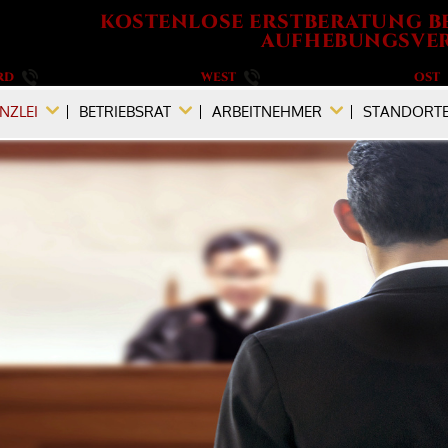
KOSTENLOSE ERSTBERATUNG B
AUFHEBUNGSVER
RD
040 / 555 573 690
WEST
0201 / 719 990 890
OST
NZLEI
BETRIEBSRAT
ARBEITNEHMER
STANDORT