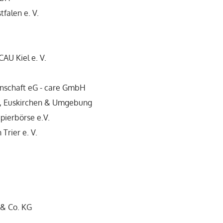
falen e. V.
CAU Kiel e. V.
schaft eG - care GmbH
ch, Euskirchen & Umgebung
ierbörse e.V.
Trier e. V.
& Co. KG