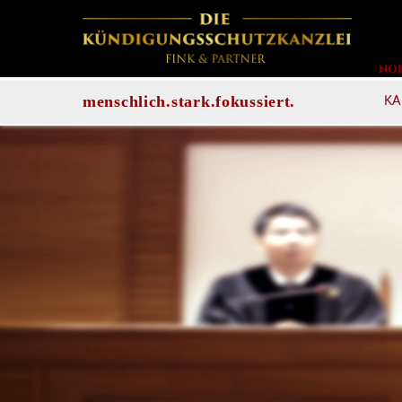
NO
KA
menschlich.stark.fokussiert.