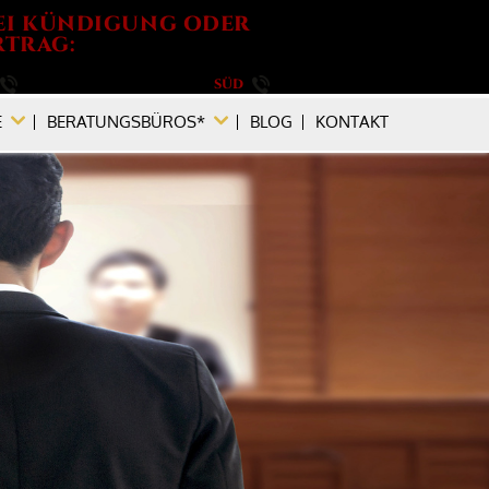
EI KÜNDIGUNG ODER
TRAG:
030 / 264 788 540
SÜD
089 / 896 749 880
E
BERATUNGSBÜROS*
BLOG
KONTAKT