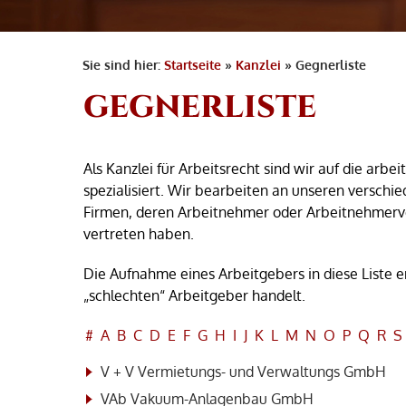
Sie sind hier:
Startseite
»
Kanzlei
»
Gegnerliste
GEGNERLISTE
Als Kanzlei für Arbeitsrecht sind wir auf die ar
spezialisiert. Wir bearbeiten an unseren verschie
Firmen, deren Arbeitnehmer oder Arbeitnehmerve
vertreten haben.
Die Aufnahme eines Arbeitgebers in diese Liste e
„schlechten“ Arbeitgeber handelt.
#
A
B
C
D
E
F
G
H
I
J
K
L
M
N
O
P
Q
R
S
V + V Vermietungs- und Verwaltungs GmbH
VAb Vakuum-Anlagenbau GmbH