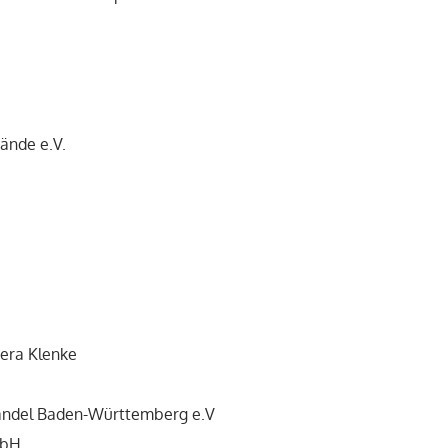
ände e.V.
Vera Klenke
handel Baden-Württemberg e.V
mbH