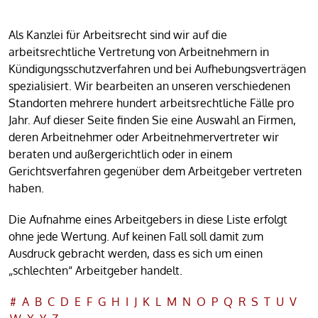
Als Kanzlei für Arbeitsrecht sind wir auf die
arbeitsrechtliche Vertretung von Arbeitnehmern in
Kündigungsschutzverfahren und bei Aufhebungsverträgen
spezialisiert. Wir bearbeiten an unseren verschiedenen
Standorten mehrere hundert arbeitsrechtliche Fälle pro
Jahr. Auf dieser Seite finden Sie eine Auswahl an Firmen,
deren Arbeitnehmer oder Arbeitnehmervertreter wir
beraten und außergerichtlich oder in einem
Gerichtsverfahren gegenüber dem Arbeitgeber vertreten
haben.
Die Aufnahme eines Arbeitgebers in diese Liste erfolgt
ohne jede Wertung. Auf keinen Fall soll damit zum
Ausdruck gebracht werden, dass es sich um einen
„schlechten“ Arbeitgeber handelt.
#
A
B
C
D
E
F
G
H
I
J
K
L
M
N
O
P
Q
R
S
T
U
V