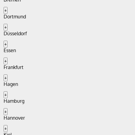
+
Dortmund
+
Düsseldorf
+
Essen
+
Frankfurt
+
Hagen
+
Hamburg
+
Hannover
+
Kiel