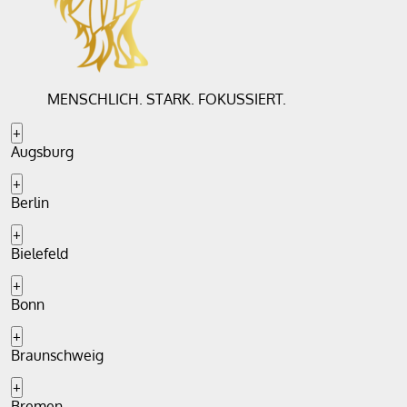
MENSCHLICH. STARK. FOKUSSIERT.
+
Augsburg
+
Berlin
+
Bielefeld
+
Bonn
+
Braunschweig
+
Bremen