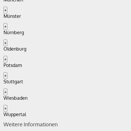
+
Münster
+
Nürnberg
+
Oldenburg
+
Potsdam
+
Stuttgart
+
Wiesbaden
+
Wuppertal
Weitere Informationen