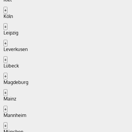
+
Köln
+
Leipzig
+
Leverkusen
+
Lübeck
+
Magdeburg
+
Mainz
+
Mannheim
+
München