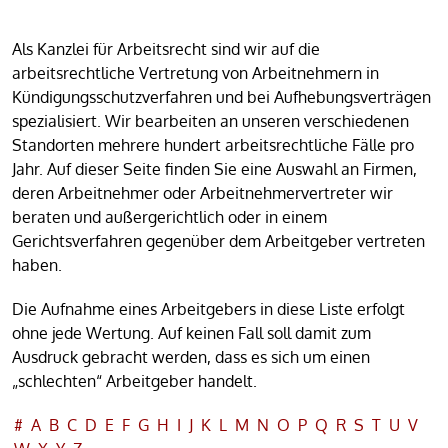
Als Kanzlei für Arbeitsrecht sind wir auf die
arbeitsrechtliche Vertretung von Arbeitnehmern in
Kündigungsschutzverfahren und bei Aufhebungsverträgen
spezialisiert. Wir bearbeiten an unseren verschiedenen
Standorten mehrere hundert arbeitsrechtliche Fälle pro
Jahr. Auf dieser Seite finden Sie eine Auswahl an Firmen,
deren Arbeitnehmer oder Arbeitnehmervertreter wir
beraten und außergerichtlich oder in einem
Gerichtsverfahren gegenüber dem Arbeitgeber vertreten
haben.
Die Aufnahme eines Arbeitgebers in diese Liste erfolgt
ohne jede Wertung. Auf keinen Fall soll damit zum
Ausdruck gebracht werden, dass es sich um einen
„schlechten“ Arbeitgeber handelt.
#
A
B
C
D
E
F
G
H
I
J
K
L
M
N
O
P
Q
R
S
T
U
V