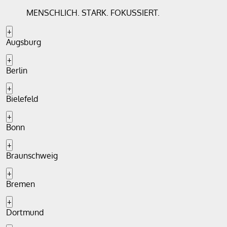
MENSCHLICH. STARK. FOKUSSIERT.
+
Augsburg
+
Berlin
+
Bielefeld
+
Bonn
+
Braunschweig
+
Bremen
+
Dortmund