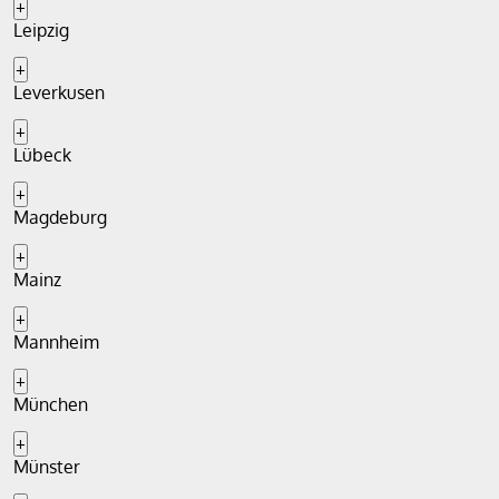
+
Leipzig
+
Leverkusen
+
Lübeck
+
Magdeburg
+
Mainz
+
Mannheim
+
München
+
Münster